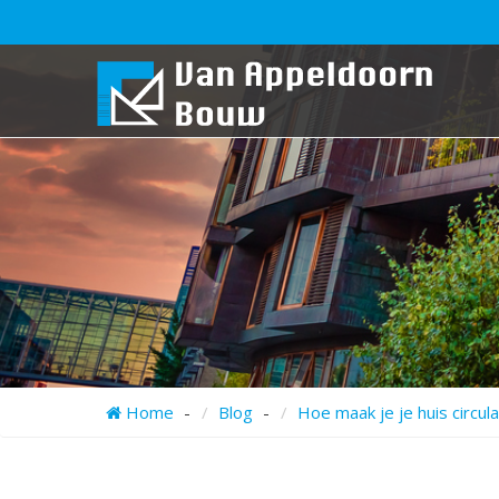
>
>
Home
Blog
Hoe maak je je huis circu