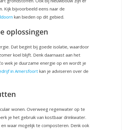
aart grondstoffen. Ook bij nieuwbouw zijn er
. Kijk bijvoorbeeld eens naar de
eldoorn
kan bieden op dit gebied.
e oplossingen
ergie. Dat begint bij goede isolatie, waardoor
 zomer koel blijft. Denk daarnaast aan het
o wek je duurzame energie op en wordt je
rijf in Amersfoort
kan je adviseren over de
utten
circulair wonen. Overweeg regenwater op te
perk je het gebruik van kostbaar drinkwater.
en en waar mogelijk te composteren. Denk ook