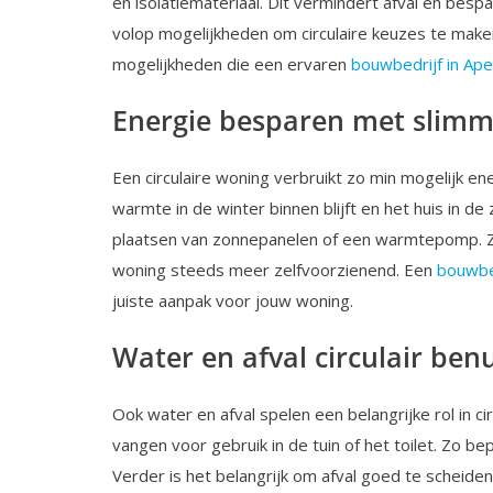
en isolatiemateriaal. Dit vermindert afval én besp
volop mogelijkheden om circulaire keuzes te maken
mogelijkheden die een ervaren
bouwbedrijf in Ap
Energie besparen met slimm
Een circulaire woning verbruikt zo min mogelijk en
warmte in de winter binnen blijft en het huis in de
plaatsen van zonnepanelen of een warmtepomp. Z
woning steeds meer zelfvoorzienend. Een
bouwbed
juiste aanpak voor jouw woning.
Water en afval circulair ben
Ook water en afval spelen een belangrijke rol in 
vangen voor gebruik in de tuin of het toilet. Zo be
Verder is het belangrijk om afval goed te scheid