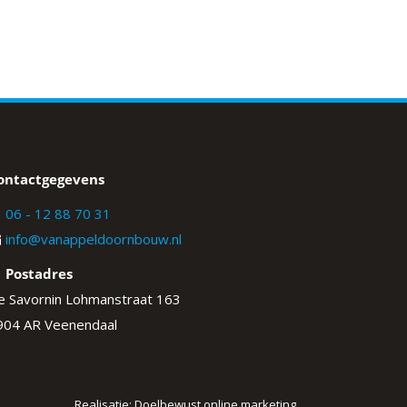
ontactgegevens
06 - 12 88 70 31
info@vanappeldoornbouw.nl
Postadres
e Savornin Lohmanstraat 163
904 AR Veenendaal
Realisatie: Doelbewust online marketing