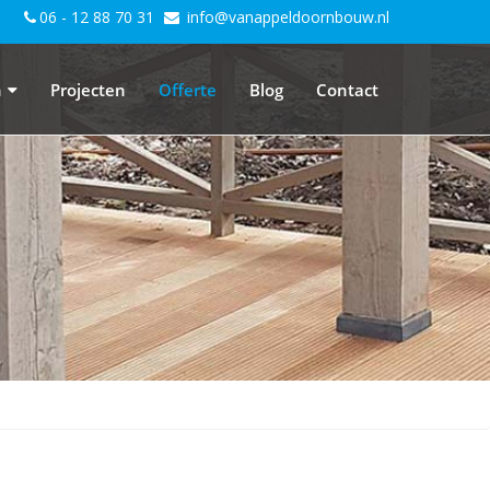
06 - 12 88 70 31
info@vanappeldoornbouw.nl
n
Projecten
Offerte
Blog
Contact