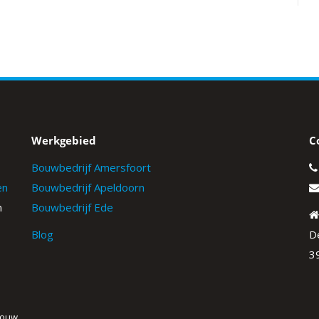
Werkgebied
C
Bouwbedrijf Amersfoort
en
Bouwbedrijf Apeldoorn
n
Bouwbedrijf Ede
Blog
D
3
Bouw