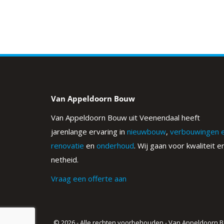
Van Appeldoorn Bouw
Van Appeldoorn Bouw uit Veenendaal heeft
jarenlange ervaring in
nieuwbouw
,
verbouwingen 
renovatie
en
onderhoud
. Wij gaan voor kwaliteit e
netheid.
Vraag een offerte aan
© 2026 - Alle rechten voorbehouden - Van Appeldoorn 